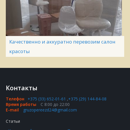
Качественно и аккуратно перевозим салон
красоты
Контакты
Телефон
+375 (33) 652-01-61
,
+375 (29) 144-84-08
Время работы
С 8:00 до 22:00
E-mail
gruzopereezd24@gmail.com
Статьи