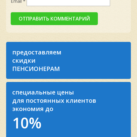
Email
*
предоставляем
скидки
ПЕНСИОНЕРАМ
специальные цены
для постоянных клиентов
экономия до
10%