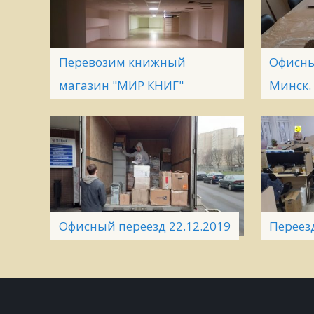
Перевозим книжный
Офисны
магазин "МИР КНИГ"
Минск.
Офисный переезд 22.12.2019
Переезд