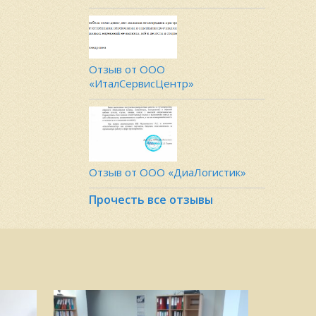
Отзыв от ООО
«ИталСервисЦентр»
Отзыв от ООО «ДиаЛогистик»
Прочесть все отзывы