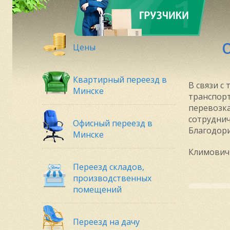
Цены
Квартирный переезд в
В связи с
Минске
транспорт
перевозк
сотруднич
Офисный переезд в
Благодори
Минске
Климович
Переезд складов,
производственных
помещений
Переезд на дачу