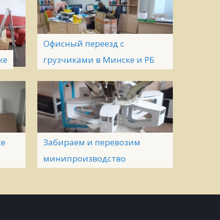
Офисный переезд с
ке
грузчиками в Минске и РБ
ке
Забираем и перевозим
минипроизводство