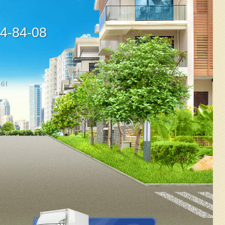
44-84-08
-61