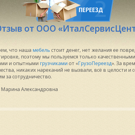
Отзыв от ООО «ИталСервисЦен
 тем, что наша
мебель
стоит денег, нет желания ее повр
ировке, поэтому мы пользуемся только качественным
ами и опытными
грузчиками
от «
ГрузоПереезд
». За вре
ества, никаких нареканий не вызвали, всё в целости и 
м за сотрудничество.
 Марина Александровна