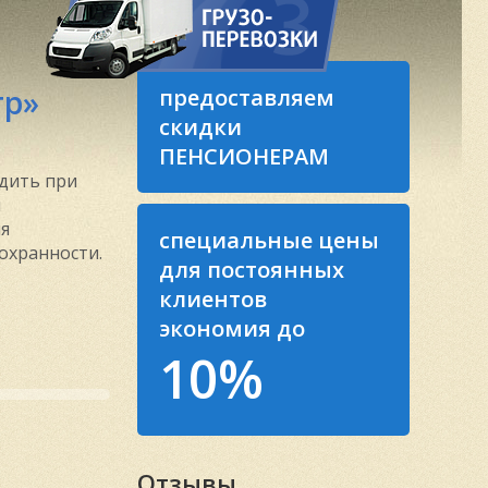
тр»
предоставляем
скидки
ПЕНСИОНЕРАМ
едить при
и
мя
специальные цены
сохранности.
для постоянных
клиентов
экономия до
10%
Отзывы