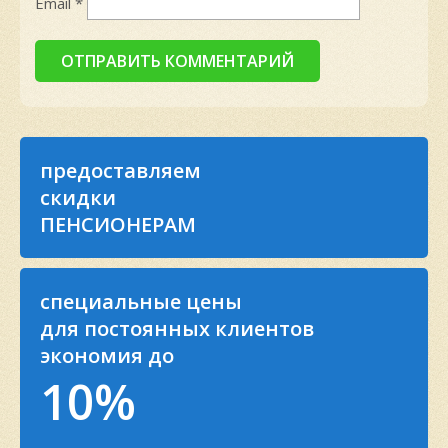
Email
*
предоставляем
скидки
ПЕНСИОНЕРАМ
специальные цены
для постоянных клиентов
экономия до
10%