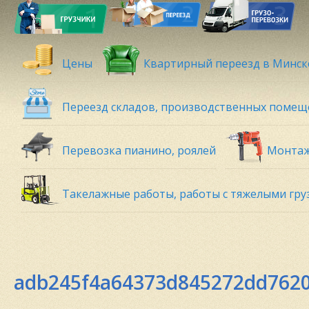
Цены
Квартирный переезд в Минск
Переезд складов, производственных поме
Перевозка пианино, роялей
Монтаж
Такелажные работы, работы с тяжелыми гру
adb245f4a64373d845272dd7620