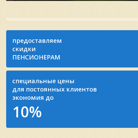
предоставляем
скидки
ПЕНСИОНЕРАМ
специальные цены
для постоянных клиентов
экономия до
10%