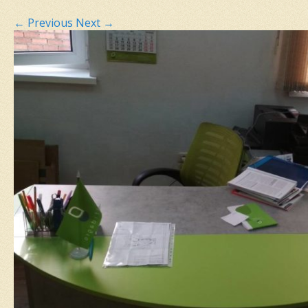
←
Previous
Next
→