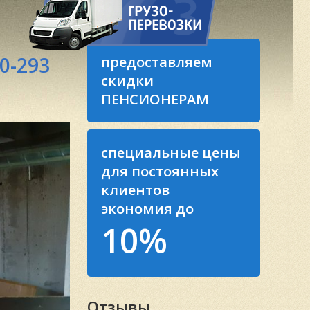
0-293
предоставляем
скидки
ПЕНСИОНЕРАМ
специальные цены
для постоянных
клиентов
экономия до
10%
Отзывы