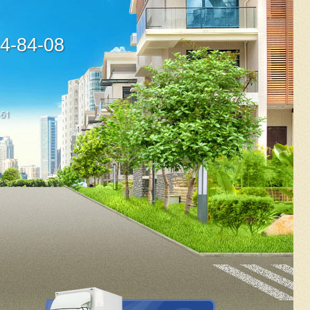
44-84-08
-61