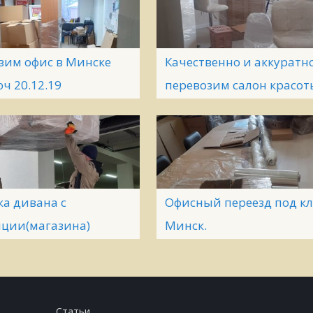
зим офис в Минске
Качественно и аккуратн
ч 20.12.19
перевозим салон красот
ка дивана с
Офисный переезд под к
иции(магазина)
Минск.
Статьи