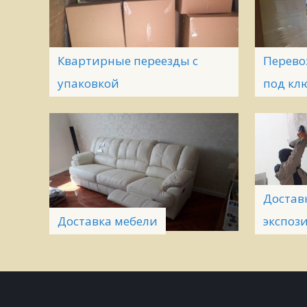
Квартирные переезды с
Перево
упаковкой
под клю
Достав
Доставка мебели
экспоз