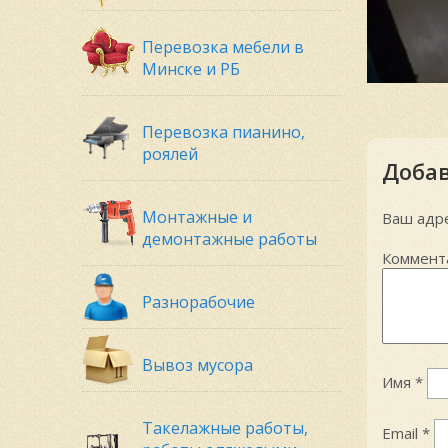
Перевозка мебели в
Минске и РБ
Перевозка пианино,
роялей
Доба
Монтажные и
Ваш адре
демонтажные работы
Коммент
Разнорабочие
Вывоз мусора
Имя
*
Такелажные работы,
Email
*