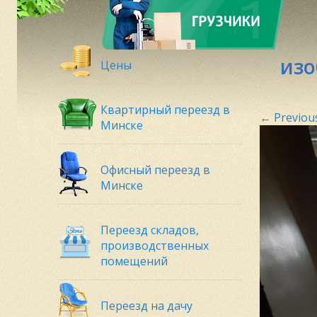
изо
Цены
Квартирный переезд в
←
Previou
Минске
Офисный переезд в
Минске
Переезд складов,
производственных
помещений
Переезд на дачу