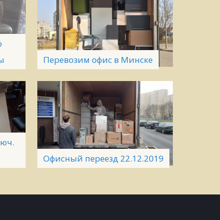
о
ы
Перевозим офис в Минске
люч.
Офисный переезд 22.12.2019