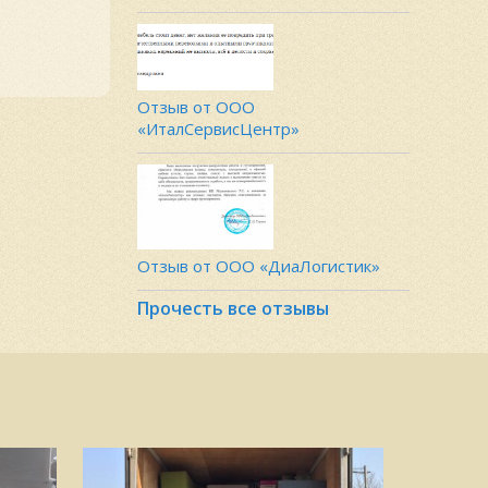
Отзыв от ООО
«ИталСервисЦентр»
Отзыв от ООО «ДиаЛогистик»
Прочесть все отзывы